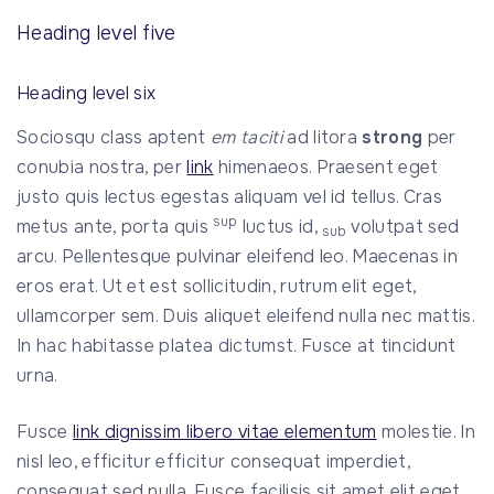
Heading level five
Heading level six
Sociosqu class aptent
em taciti
ad litora
strong
per
conubia nostra, per
link
himenaeos. Praesent eget
justo quis lectus egestas aliquam vel id tellus. Cras
sup
metus ante, porta quis
luctus id,
volutpat sed
sub
arcu. Pellentesque pulvinar eleifend leo. Maecenas in
eros erat. Ut et est sollicitudin, rutrum elit eget,
ullamcorper sem. Duis aliquet eleifend nulla nec mattis.
In hac habitasse platea dictumst. Fusce at tincidunt
urna.
Fusce
link dignissim libero vitae elementum
molestie. In
nisl leo, efficitur efficitur consequat imperdiet,
consequat sed nulla. Fusce facilisis sit amet elit eget